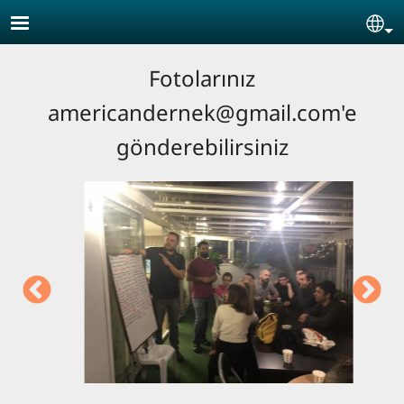
Skip to main content
Se
Fotolarınız
americandernek@gmail.com'e
gönderebilirsiniz